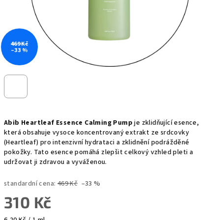
469 Kč
–33 %
Abib Heartleaf Essence Calming Pump
je zklidňující esence,
která obsahuje vysoce koncentrovaný extrakt ze srdcovky
(Heartleaf) pro intenzivní hydrataci a zklidnění podrážděné
pokožky. Tato esence pomáhá zlepšit celkový vzhled pleti a
udržovat ji zdravou a vyváženou.
standardní cena:
469 Kč
–33 %
310 Kč
Měrná