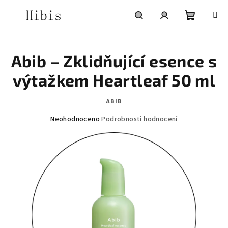
Přejít
na
obsah
Nákupní
Hledat
Přihlášení
Abib – Zklidňující esence s
košík
výtažkem Heartleaf 50 ml
ABIB
Průměrné
Neohodnoceno
Podrobnosti hodnocení
hodnocení
produktu
je
0,0
z
5
hvězdiček.