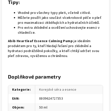
Tipy:
Vhodné pro všechny typy pleti, včetně citlivé.
Můžete použít jako součást vícekrokové péče o pleť
pro maximalizaci zklidňujících a hydratačních účinků.
Pro extra zklidnění a osvěžení uchovávejte esenci v
chladničce.
Abib Heartleaf Essence Calming Pump
je ideálním
produktem pro ty, kteří hledají řešení pro zklidnění a
hydrataci podrážděné pokožky, a kteří chtějí udržet svou
pleť zdravou, vyváženou a chráněnou.
Doplňkové parametry
Kategorie
:
Korejské séra a esence
EAN
:
8809624727353
Objem
:
50 ml