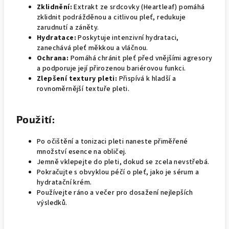
Zklidnění:
Extrakt ze srdcovky (Heartleaf) pomáhá
zklidnit podrážděnou a citlivou pleť, redukuje
zarudnutí a záněty.
Hydratace:
Poskytuje intenzivní hydrataci,
zanechává pleť měkkou a vláčnou.
Ochrana:
Pomáhá chránit pleť před vnějšími agresory
a podporuje její přirozenou bariérovou funkci.
Zlepšení textury pleti:
Přispívá k hladší a
rovnoměrnější textuře pleti.
Použití:
Po očištění a tonizaci pleti naneste přiměřené
množství esence na obličej.
Jemně vklepejte do pleti, dokud se zcela nevstřebá.
Pokračujte s obvyklou péčí o pleť, jako je sérum a
hydratační krém.
Používejte ráno a večer pro dosažení nejlepších
výsledků.