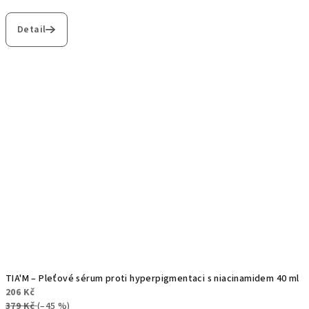
Detail
TIA'M – Pleťové sérum proti hyperpigmentaci s niacinamidem 40 ml
206 Kč
379 Kč
(–45 %)