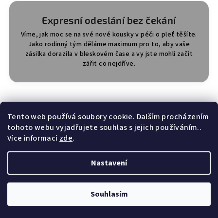
Expresní odeslání bez čekání
Víme, jak moc se na své nové kousky v péči o pleť těšíte.
Jako rodinný tým děláme maximum pro to, aby vaše
zásilka dorazila v bleskovém čase a vy jste mohli začít
zářit co nejdříve.
Přidejte se ke stovkám spokojených zákazníků, kteří už své
Tento web používá soubory cookie. Dalším procházením
tajemství krásy našli. Vaše cesta za zdravou a zářivou pletí
začíná právě teď na HibisBeauty.
tohoto webu vyjadřujete souhlas s jejich používáním..
Více informací
zde
.
Z
Nastavení
á
Obecné informace
p
Souhlasím
a
O našem e-shopu