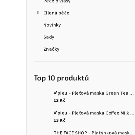
Péče o vlasy
Cílená péče
Novinky
Sady
Značky
Top 10 produktů
A'pieu – Pleťová maska Green Tea Milk One-Pack 21 g / 1 ks
13 Kč
A'pieu – Pleťová maska Coffee Milk One-Pack 21 g / 1 ks
13 Kč
THE FACE SHOP – Platýnková maska s okurkovým extraktem 20 g / 1 ks