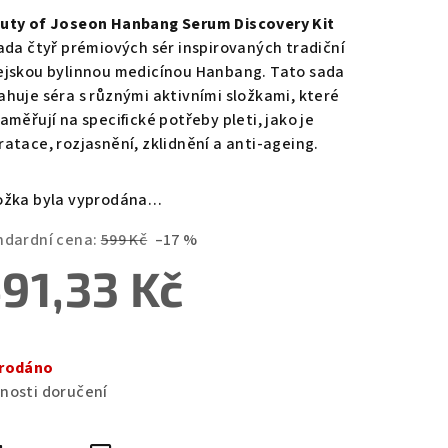
duktu
uty of Joseon Hanbang Serum Discovery Kit
sada čtyř prémiových sér inspirovaných tradiční
ejskou bylinnou medicínou Hanbang. Tato sada
ahuje séra s různými aktivními složkami, které
aměřují na specifické potřeby pleti, jako je
zdiček.
ratace, rozjasnění, zklidnění a anti-ageing.
ožka byla vyprodána…
ndardní cena:
599 Kč
–17 %
91,33 Kč
ná
a:
rodáno
nosti doručení