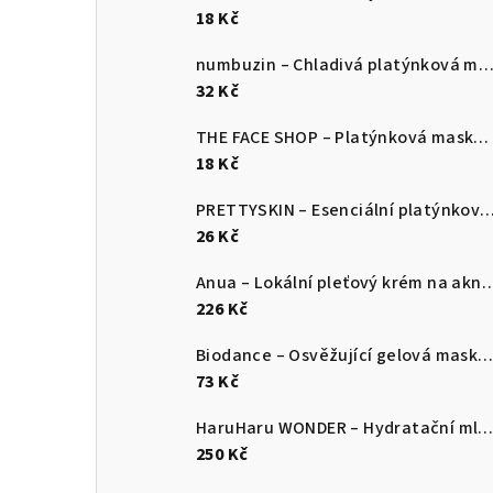
18 Kč
numbuzin – Chladivá platýnková maska – No.4 Icy Soothing Sheet Mask 27 ml /
32 Kč
THE FACE SHOP – Platýnková maska s borůvkovým extraktem 20 g / 1 ks
18 Kč
PRETTYSKIN – Esenciální platýnková maska – Rýže 2
26 Kč
Anua – Lokální pleťový krém n
226 Kč
Biodance – Osvěžující gelová maska na obličej s mořským řasami 34 g / 1 
73 Kč
HaruHaru WONDER – Hydratační mlha na obličej s extraktem z bambusu 150
250 Kč