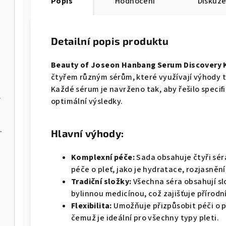
Popis
Hodnocení
Diskuz
 1 ks
Detailní popis produktu
Beauty of Joseon Hanbang Serum Discovery 
čtyřem různým sérům, které využívají výhody 
Každé sérum je navrženo tak, aby řešilo specif
3 g / 1 ks
optimální výsledky.
a akné 30 g
Hlavní výhody:
Komplexní péče:
Sada obsahuje čtyři sér
ks
péče o pleť, jako je hydratace, rozjasnění
Tradiční složky:
Všechna séra obsahují sl
bylinnou medicínou, což zajišťuje přírodn
 ml
Flexibilita:
Umožňuje přizpůsobit péči o p
čemuž je ideální pro všechny typy pleti.