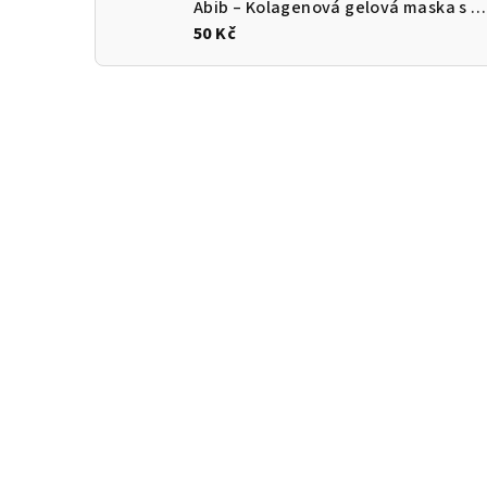
Abib – Kolagenová gelová maska s výtažkem růže Jericho 35 g / 1 ks
50 Kč