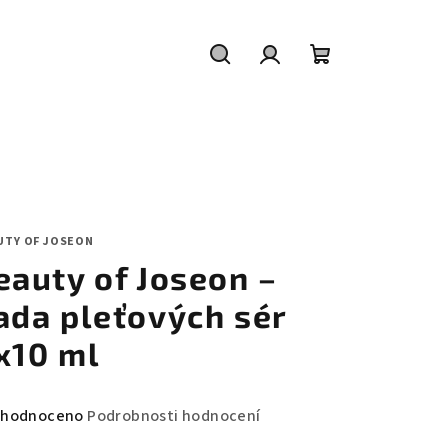
Hledat
Přihlášení
Nákupní
košík
UTY OF JOSEON
eauty of Joseon –
ada pleťových sér
x10 ml
měrné
hodnoceno
Podrobnosti hodnocení
nocení