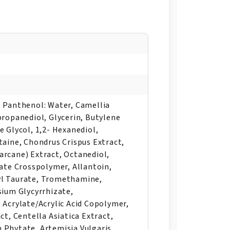
 Panthenol: Water, Camellia
propanediol, Glycerin, Butylene
 Glycol, 1,2- Hexanediol,
taine, Chondrus Crispus Extract,
rcane) Extract, Octanediol,
late Crosspolymer, Allantoin,
yl Taurate, Tromethamine,
sium Glycyrrhizate,
 Acrylate/Acrylic Acid Copolymer,
ct, Centella Asiatica Extract,
 Phytate, Artemisia Vulgaris