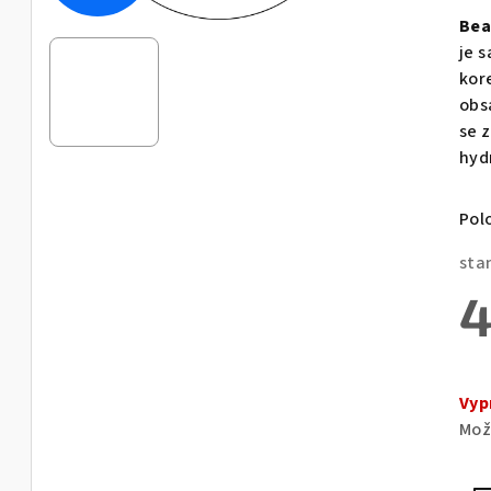
pro
Bea
je
je 
0,0
kor
z
obs
5
se z
hvě
hyd
Pol
sta
4
Měr
cen
Vyp
Mož