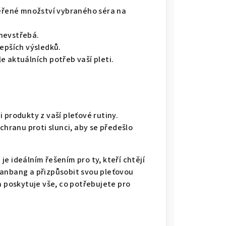
měřené množství vybraného séra na
nevstřebá.
lepších výsledků.
e aktuálních potřeb vaší pleti.
 produkty z vaší pleťové rutiny.
ochranu proti slunci, aby se předešlo
e ideálním řešením pro ty, kteří chtějí
Hanbang a přizpůsobit svou pleťovou
a poskytuje vše, co potřebujete pro