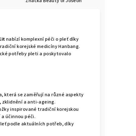
e
Značka
Beauty of Joseon
Kit
nabízí komplexní péči o pleť díky
tradiční korejské medicíny Hanbang.
ické potřeby pleti a poskytovalo
a, která se zaměřují na různé aspekty
, zklidnění a anti-ageing.
ožky inspirované tradiční korejskou
í a účinnou péči.
leť podle aktuálních potřeb, díky