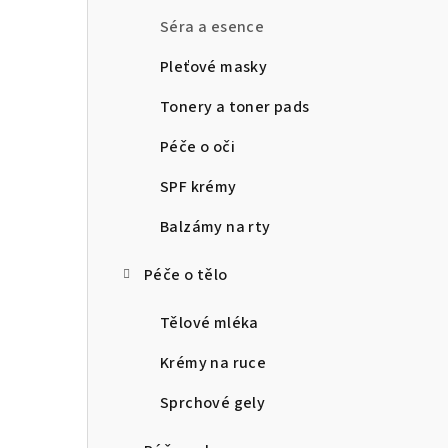
n
Séra a esence
n
Pleťové masky
í
Tonery a toner pads
p
Péče o oči
a
SPF krémy
n
Balzámy na rty
e
Péče o tělo
l
Tělové mléka
Krémy na ruce
Sprchové gely