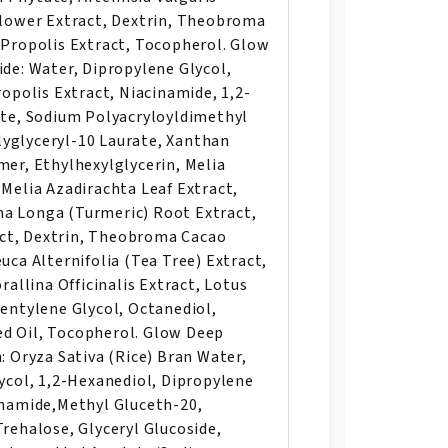
Flower Extract, Dextrin, Theobroma
 Propolis Extract, Tocopherol. Glow
ide: Water, Dipropylene Glycol,
ropolis Extract, Niacinamide, 1,2-
ate, Sodium Polyacryloyldimethyl
yglyceryl-10 Laurate, Xanthan
mer, Ethylhexylglycerin, Melia
 Melia Azadirachta Leaf Extract,
a Longa (Turmeric) Root Extract,
ct, Dextrin, Theobroma Cacao
uca Alternifolia (Tea Tree) Extract,
rallina Officinalis Extract, Lotus
Pentylene Glycol, Octanediol,
d Oil, Tocopherol. Glow Deep
: Oryza Sativa (Rice) Bran Water,
lycol, 1,2-Hexanediol, Dipropylene
inamide,Methyl Gluceth-20,
rehalose, Glyceryl Glucoside,