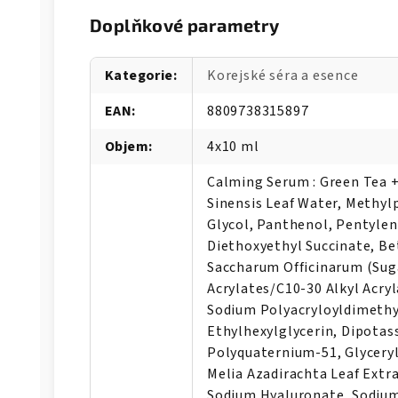
Doplňkové parametry
Kategorie
:
Korejské séra a esence
EAN
:
8809738315897
Objem
:
4x10 ml
Calming Serum : Green Tea +
Sinensis Leaf Water, Methyl
Glycol, Panthenol, Pentylene
Diethoxyethyl Succinate, Be
Saccharum Officinarum (Suga
Acrylates/C10-30 Alkyl Acry
Sodium Polyacryloyldimeth
Ethylhexylglycerin, Dipotas
Polyquaternium-51, Glyceryl
Melia Azadirachta Leaf Extra
Sodium Hyaluronate, Sodium