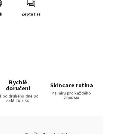
sk
Zeptat se
Rychlé
Skincare rutina
doručení
na míru pro každého
iž od druhého dne po
ZDARMA
celé ČR a SR