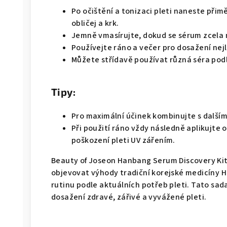
Po očištění a tonizaci pleti naneste při
obličej a krk.
Jemně vmasírujte, dokud se sérum zcela 
Používejte ráno a večer pro dosažení nej
Můžete střídavě používat různá séra podl
Tipy:
Pro maximální účinek kombinujte s dalšími
Při použití ráno vždy následně aplikujte 
poškození pleti UV zářením.
Beauty of Joseon Hanbang Serum Discovery Kit j
objevovat výhody tradiční korejské medicíny 
rutinu podle aktuálních potřeb pleti. Tato sad
dosažení zdravé, zářivé a vyvážené pleti.