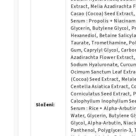
Extract, Melia Azadirachta 
Cacao (Cocoa) Seed Extract,
Serum : Propolis + Niacinam
Glycerin, Butylene Glycol, P
Hexanediol, Betaine Salicyl
Taurate, Tromethamine, Pol
Gum, Caprylyl Glycol, Carbo
Azadirachta Flower Extract,
Sodium Hyaluronate, Curcum
Ocimum Sanctum Leaf Extra
(Cocoa) Seed Extract, Melale
Centella Asiatica Extract, Co
Corniculatus Seed Extract, 
Calophyllum Inophyllum See
Složení
:
Serum : Rice + Alpha-Arbutin
Water, Glycerin, Butylene G
Glycol, Alpha-Arbutin, Niac
Panthenol, Polyglycerin-3, T