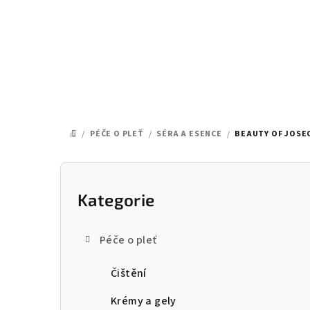
Přejít
na
obsah
/
PÉČE O PLEŤ
/
SÉRA A ESENCE
/
BEAUTY OF JOSEO
DOMŮ
P
o
Kategorie
Přeskočit
kategorie
s
Péče o pleť
t
Čištění
r
a
Krémy a gely