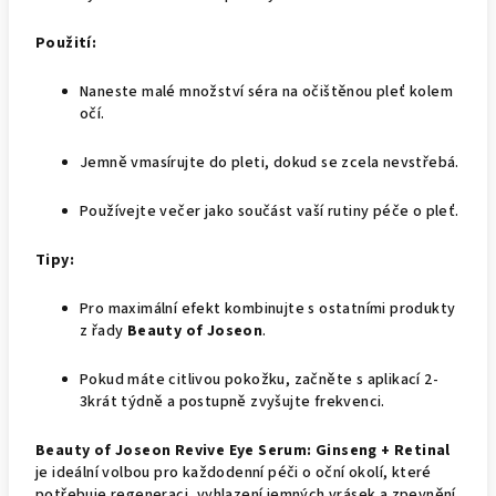
Použití:
Naneste malé množství séra na očištěnou pleť kolem
očí.
Jemně vmasírujte do pleti, dokud se zcela nevstřebá.
Používejte večer jako součást vaší rutiny péče o pleť.
Tipy:
Pro maximální efekt kombinujte s ostatními produkty
z řady
Beauty of Joseon
.
Pokud máte citlivou pokožku, začněte s aplikací 2-
3krát týdně a postupně zvyšujte frekvenci.
Beauty of Joseon Revive Eye Serum: Ginseng + Retinal
je ideální volbou pro každodenní péči o oční okolí, které
potřebuje regeneraci, vyhlazení jemných vrásek a zpevnění.