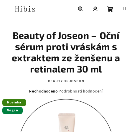
Přejít
na
obsah
Nákupní
Hledat
Přihlášení
Beauty of Joseon –⁠⁠⁠⁠⁠⁠ Oční
košík
sérum proti vráskám s
extraktem ze ženšenu a
retinalem 30 ml
BEAUTY OF JOSEON
Průměrné
Neohodnoceno
Podrobnosti hodnocení
hodnocení
Novinka
produktu
je
Vegan
0,0
z
5