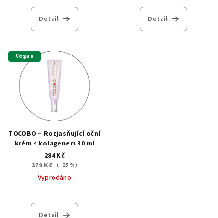
Detail
Detail
Vegan
TOCOBO – Rozjasňující oční
krém s kolagenem 30 ml
284 Kč
379 Kč
(–25 %)
Vyprodáno
Detail