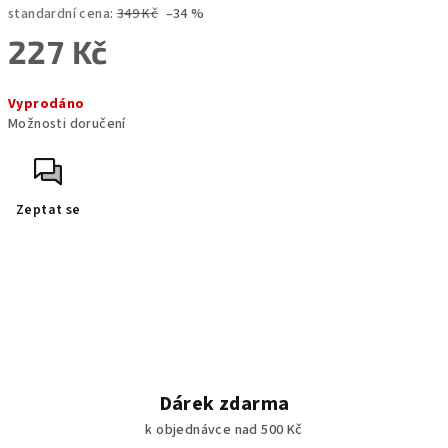
standardní cena:
349 Kč
–34 %
227 Kč
Měrná
Vyprodáno
cena:
Možnosti doručení
Zeptat se
Dárek zdarma
k objednávce nad 500 Kč