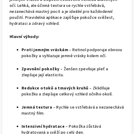
očí. Lehká, ale účinná textura se rychle vstřebává,
nezanechává mastný pocit a je ideální pro každodenní
použití. Pravidelná aplikace zajišťuje pokožce svěžest,
hydrataci a zdravý vzhled.
Hlavní výhody:
Proti jemným vráskám
– Retinol podporuje obnovu
pokožky a vyhlazuje jemné vrásky kolem očí.
Zpevnění pokožky
– Ženšen zpevňuje pleť a
zlepšuje její elasticitu.
Redukce otoků a tmavých kruhů
– Zklidňuje
pokožku a zlepšuje celkový vzhled očního okolí.
Jemná textura
– Rychle se vstřebává a nezanechává
mastný film.
Intenzivní hydratace
– Pokožka zůstává
hydratovaná a svěží po celý den.