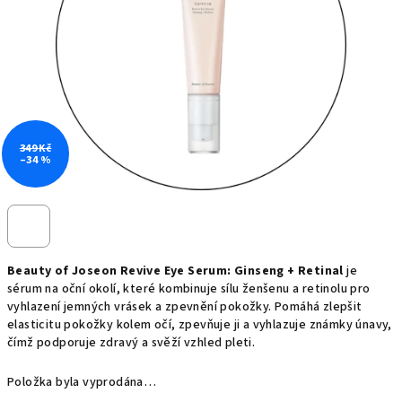
hvězdiček.
349 Kč
–34 %
Beauty of Joseon Revive Eye Serum: Ginseng + Retinal
je
sérum na oční okolí, které kombinuje sílu ženšenu a retinolu pro
vyhlazení jemných vrásek a zpevnění pokožky. Pomáhá zlepšit
elasticitu pokožky kolem očí, zpevňuje ji a vyhlazuje známky únavy,
čímž podporuje zdravý a svěží vzhled pleti.
Položka byla vyprodána…