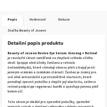
Popis
Hodnocení
Diskuze
Značka
Beauty of Joseon
Detailní popis produktu
Beauty of Joseon Revive Eye Serum: Ginseng + Retinal
je revoluční sérum zaměřené na zlepšení vzhledu očního
okolí. Spojuje silné účinky ženšenu a retinolu
(retinaldehydu), které stimulují obnovu pleti a bojují proti
jemným vráskám a známkám stárnutí. Ženšen je známý pro
své silné antioxidační a protizánětlivé vlastnosti, které
pomáhají zpevnit pokožku a zlepšit její elasticitu, zatímco
retinol podporuje regeneraci buněk a zpevňuje jemnou pleť
kolem očí.
Toto sérum je ideální pro zpevnění pokožky, zjemnění
jemných vrásek a zlepšení celkového vzhledu unavených