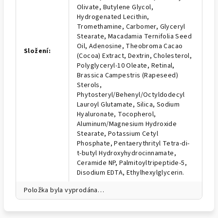
Olivate, Butylene Glycol,
Hydrogenated Lecithin,
Tromethamine, Carbomer, Glyceryl
Stearate, Macadamia Ternifolia Seed
Oil, Adenosine, Theobroma Cacao
Složení
:
(Cocoa) Extract, Dextrin, Cholesterol,
Polyglyceryl-10 Oleate, Retinal,
Brassica Campestris (Rapeseed)
Sterols,
Phytosteryl/Behenyl/Octyldodecyl
Lauroyl Glutamate, Silica, Sodium
Hyaluronate, Tocopherol,
Aluminum/Magnesium Hydroxide
Stearate, Potassium Cetyl
Phosphate, Pentaerythrityl Tetra-di-
t-butyl Hydroxyhydrocinnamate,
Ceramide NP, Palmitoyltripeptide-5,
Disodium EDTA, Ethylhexylglycerin.
Položka byla vyprodána…