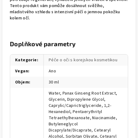
Tento produkt vám pomůže dosáhnout svěžího,
mladistvého vzhledu s intenzivní péčí o jemnou pokožku
kolem očí.
Doplňkové parametry
Kategorie
:
Péče o oči s korejskou kosmetikou
Vegan
:
Ano
Objem
:
30 ml
Water, Panax Ginseng Root Extract,
Glycerin, Dipropylene Glycol,
Caprylic/Caprictriglyceride, 1,2-
Hexanediol, Pentaerythrityl
Tetraethylhexanoate, Niacinamide,
Butyleneglycol
Dicaprylate/Dicaprate, Cetearyl
Alcohol, Sorbitan Olivate, Cetearyl