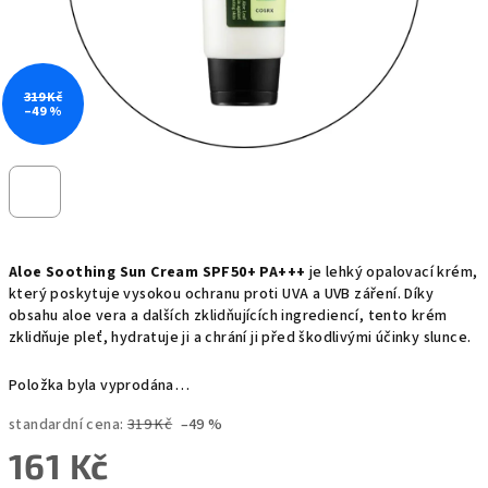
319 Kč
–49 %
Aloe Soothing Sun Cream SPF50+ PA+++
je lehký opalovací krém,
který poskytuje vysokou ochranu proti UVA a UVB záření. Díky
obsahu aloe vera a dalších zklidňujících ingrediencí, tento krém
zklidňuje pleť, hydratuje ji a chrání ji před škodlivými účinky slunce.
Položka byla vyprodána…
standardní cena:
319 Kč
–49 %
161 Kč