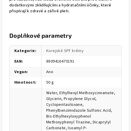
dodatkovými zklidňujícími a hydratačními účinky, které
přispívají k zdravé a zářivé pleti.
Doplňkové parametry
Kategorie
:
Korejské SPF krémy
EAN
:
8809416470191
Vegan
:
Ano
Hmotnost
:
50 g
Water, Ethylhexyl Methoxycinnamate,
Glycerin, Propylene Glycol,
Cyclopentasiloxane,
Phenylbenzimidazole Sulfonic Acid,
Bis-Ethylhexyloxyphenol
Methoxyphenyl Triazine, Dicaprylyl
Carbonate, Isoamyl P-