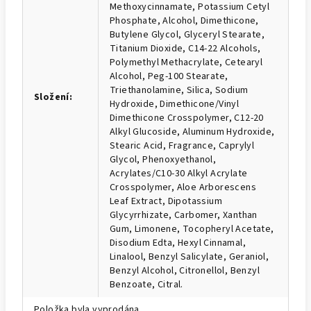
Methoxycinnamate, Potassium Cetyl
Phosphate, Alcohol, Dimethicone,
Butylene Glycol, Glyceryl Stearate,
Titanium Dioxide, C14-22 Alcohols,
Polymethyl Methacrylate, Cetearyl
Alcohol, Peg-100 Stearate,
Triethanolamine, Silica, Sodium
Složení
:
Hydroxide, Dimethicone/Vinyl
Dimethicone Crosspolymer, C12-20
Alkyl Glucoside, Aluminum Hydroxide,
Stearic Acid, Fragrance, Caprylyl
Glycol, Phenoxyethanol,
Acrylates/C10-30 Alkyl Acrylate
Crosspolymer, Aloe Arborescens
Leaf Extract, Dipotassium
Glycyrrhizate, Carbomer, Xanthan
Gum, Limonene, Tocopheryl Acetate,
Disodium Edta, Hexyl Cinnamal,
Linalool, Benzyl Salicylate, Geraniol,
Benzyl Alcohol, Citronellol, Benzyl
Benzoate, Citral.
Položka byla vyprodána…