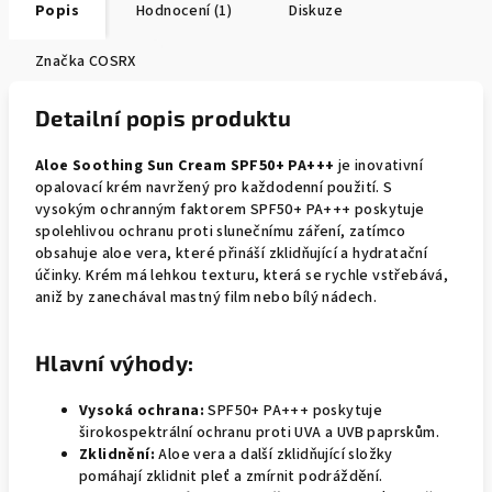
Popis
Hodnocení (1)
Diskuze
Značka
COSRX
Detailní popis produktu
Aloe Soothing Sun Cream SPF50+ PA+++
je inovativní
opalovací krém navržený pro každodenní použití. S
vysokým ochranným faktorem SPF50+ PA+++ poskytuje
spolehlivou ochranu proti slunečnímu záření, zatímco
obsahuje aloe vera, které přináší zklidňující a hydratační
účinky. Krém má lehkou texturu, která se rychle vstřebává,
aniž by zanechával mastný film nebo bílý nádech.
Hlavní výhody:
Vysoká ochrana:
SPF50+ PA+++ poskytuje
širokospektrální ochranu proti UVA a UVB paprskům.
Zklidnění:
Aloe vera a další zklidňující složky
pomáhají zklidnit pleť a zmírnit podráždění.