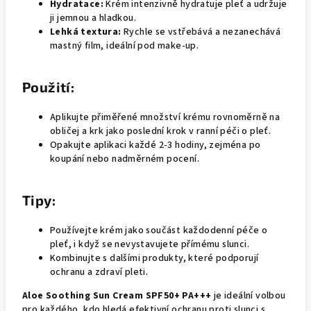
Hydratace:
Krém intenzivně hydratuje pleť a udržuje
ji jemnou a hladkou.
Lehká textura:
Rychle se vstřebává a nezanechává
mastný film, ideální pod make-up.
Použití:
Aplikujte přiměřené množství krému rovnoměrně na
obličej a krk jako poslední krok v ranní péči o pleť.
Opakujte aplikaci každé 2-3 hodiny, zejména po
koupání nebo nadměrném pocení.
Tipy:
Používejte krém jako součást každodenní péče o
pleť, i když se nevystavujete přímému slunci.
Kombinujte s dalšími produkty, které podporují
ochranu a zdraví pleti.
Aloe Soothing Sun Cream SPF50+ PA+++
je ideální volbou
pro každého, kdo hledá efektivní ochranu proti slunci s