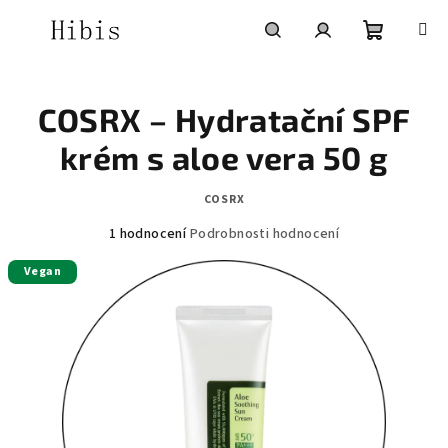
Přejít
na
obsah
Nákupní
Hledat
Přihlášení
COSRX – Hydratační SPF
košík
krém s aloe vera 50 g
COSRX
Průměrné
1 hodnocení
Podrobnosti hodnocení
hodnocení
Vegan
produktu
je
5,0
z
5
hvězdiček.