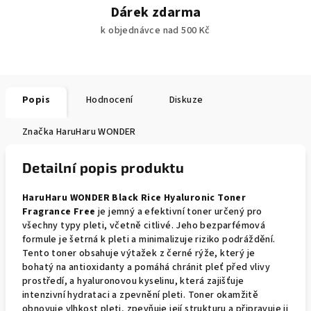
Dárek zdarma
k objednávce nad 500 Kč
Popis
Hodnocení
Diskuze
Značka
HaruHaru WONDER
Detailní popis produktu
HaruHaru WONDER Black Rice Hyaluronic Toner
Fragrance Free
je jemný a efektivní toner určený pro
všechny typy pleti, včetně citlivé. Jeho bezparfémová
formule je šetrná k pleti a minimalizuje riziko podráždění.
Tento toner obsahuje výtažek z černé rýže, který je
bohatý na antioxidanty a pomáhá chránit pleť před vlivy
prostředí, a hyaluronovou kyselinu, která zajišťuje
intenzivní hydrataci a zpevnění pleti. Toner okamžitě
obnovuje vlhkost pleti, zpevňuje její strukturu a připravuje ji