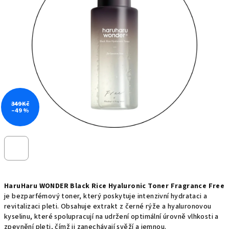
5
hvězdiček.
349 Kč
–49 %
HaruHaru WONDER Black Rice Hyaluronic Toner Fragrance Free
je bezparfémový toner, který poskytuje intenzivní hydrataci a
revitalizaci pleti. Obsahuje extrakt z černé rýže a hyaluronovou
kyselinu, které spolupracují na udržení optimální úrovně vlhkosti a
zpevnění pleti, čímž ji zanechávají svěží a jemnou.