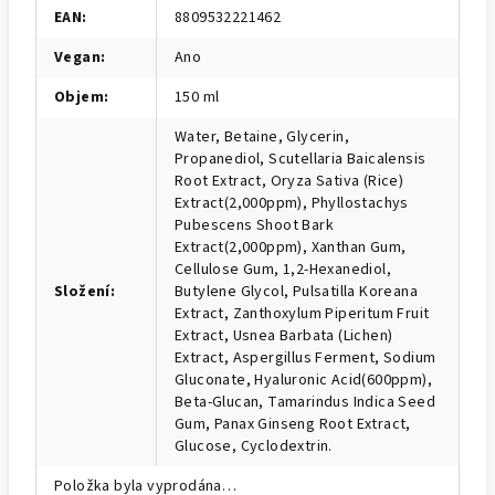
EAN
:
8809532221462
Vegan
:
Ano
Objem
:
150 ml
Water, Betaine, Glycerin,
Propanediol, Scutellaria Baicalensis
Root Extract, Oryza Sativa (Rice)
Extract(2,000ppm), Phyllostachys
Pubescens Shoot Bark
Extract(2,000ppm), Xanthan Gum,
Cellulose Gum, 1,2-Hexanediol,
Složení
:
Butylene Glycol, Pulsatilla Koreana
Extract, Zanthoxylum Piperitum Fruit
Extract, Usnea Barbata (Lichen)
Extract, Aspergillus Ferment, Sodium
Gluconate, Hyaluronic Acid(600ppm),
Beta-Glucan, Tamarindus Indica Seed
Gum, Panax Ginseng Root Extract,
Glucose, Cyclodextrin.
Položka byla vyprodána…