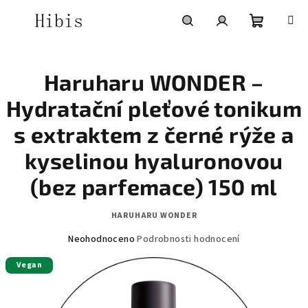
Přejít
na
obsah
Nákupní
Hledat
Přihlášení
Haruharu WONDER –
košík
Hydratační pleťové tonikum
s extraktem z černé rýže a
kyselinou hyaluronovou
(bez parfemace) 150 ml
HARUHARU WONDER
Průměrné
Neohodnoceno
Podrobnosti hodnocení
hodnocení
Vegan
produktu
je
0,0
z