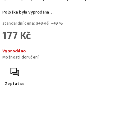
Položka byla vyprodána…
standardní cena:
349 Kč
–49 %
177 Kč
Měrná
Vyprodáno
cena:
Možnosti doručení
Zeptat se