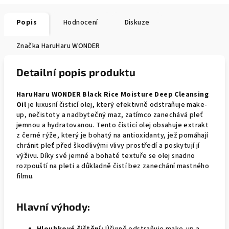
Popis
Hodnocení
Diskuze
Značka
HaruHaru WONDER
Detailní popis produktu
HaruHaru WONDER Black Rice Moisture Deep Cleansing
Oil
je luxusní čisticí olej, který efektivně odstraňuje make-
up, nečistoty a nadbytečný maz, zatímco zanechává pleť
jemnou a hydratovanou. Tento čisticí olej obsahuje extrakt
z černé rýže, který je bohatý na antioxidanty, jež pomáhají
chránit pleť před škodlivými vlivy prostředí a poskytují jí
výživu. Díky své jemné a bohaté textuře se olej snadno
rozpouští na pleti a důkladně čistí bez zanechání mastného
filmu.
Hlavní výhody: