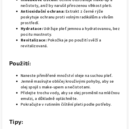
Hloubkové čištění:
Účinně odstraňuje make-up a
nečistoty, aniž by narušil přirozenou vlhkost pleti.
Antioxidační ochrana:
Extrakt z černé rýže
poskytuje ochranu proti volným radikálům a vlivům
prostředí.
Hydratace:
Udržuje pleť jemnou a hydratovanou, bez
pocitu mastnoty.
Revitalizace:
Pokožka je po použití svěží a
revitalizovaná.
Použití:
Naneste přiměřené množství oleje na suchou pleť.
Jemně masírujte obličej krouživými pohyby, aby se
olej spojil s make-upem a nečistotami.
Přidejte trochu vody, aby se olej proměnil na mléčnou
emulzi, a důkladně opláchněte.
Pokračujte v rutinním čištění pleti podle potřeby.
Tipy: