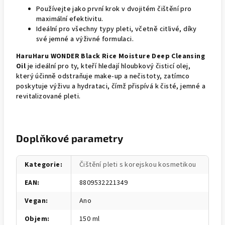
Používejte jako první krok v dvojitém čištění pro
maximální efektivitu.
Ideální pro všechny typy pleti, včetně citlivé, díky
své jemné a výživné formulaci.
HaruHaru WONDER Black Rice Moisture Deep Cleansing
Oil
je ideální pro ty, kteří hledají hloubkový čisticí olej,
který účinně odstraňuje make-up a nečistoty, zatímco
poskytuje výživu a hydrataci, čímž přispívá k čisté, jemné a
revitalizované pleti.
Doplňkové parametry
Kategorie
:
Čištění pleti s korejskou kosmetikou
EAN
:
8809532221349
Vegan
:
Ano
Objem
:
150 ml