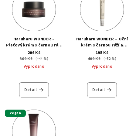
Haruharu WONDER –
Haruharu WONDER – Oční
Pleťový krém s černou rýží
krém s černou rýží a
a kyselinou hyaluronovou
bakuchiolem 20 ml
206 Kč
195 Kč
(bez parfemace) 50 ml
369 Kč
409 Kč
(–44 %)
(–52 %)
Vyprodáno
Vyprodáno
Detail
Detail
Vegan