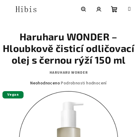
Přejít
na
obsah
Nákupní
Hledat
Přihlášení
Haruharu WONDER –
košík
Hloubkově čisticí odličovací
olej s černou rýží 150 ml
HARUHARU WONDER
Průměrné
Neohodnoceno
Podrobnosti hodnocení
hodnocení
Vegan
produktu
je
0,0
z
5
hvězdiček.