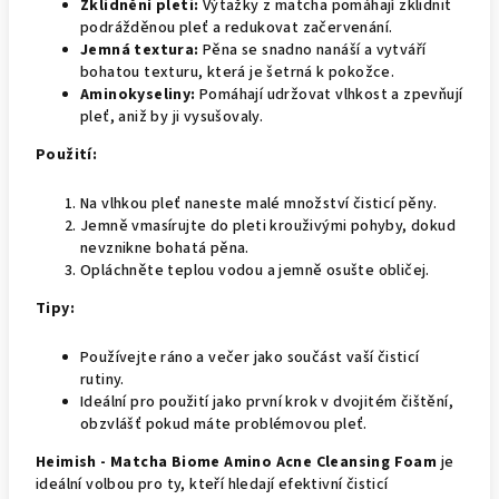
Zklidnění pleti:
Výtažky z matcha pomáhají zklidnit
podrážděnou pleť a redukovat začervenání.
Jemná textura:
Pěna se snadno nanáší a vytváří
bohatou texturu, která je šetrná k pokožce.
Aminokyseliny:
Pomáhají udržovat vlhkost a zpevňují
pleť, aniž by ji vysušovaly.
Použití:
Na vlhkou pleť naneste malé množství čisticí pěny.
Jemně vmasírujte do pleti krouživými pohyby, dokud
nevznikne bohatá pěna.
Opláchněte teplou vodou a jemně osušte obličej.
Tipy:
Používejte ráno a večer jako součást vaší čisticí
rutiny.
Ideální pro použití jako první krok v dvojitém čištění,
obzvlášť pokud máte problémovou pleť.
Heimish - Matcha Biome Amino Acne Cleansing Foam
je
ideální volbou pro ty, kteří hledají efektivní čisticí