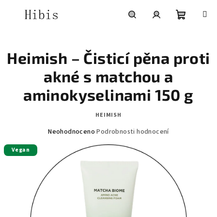
Přejít
na
obsah
Nákupní
Hledat
Přihlášení
Heimish – Čisticí pěna proti
košík
akné s matchou a
aminokyselinami 150 g
HEIMISH
Průměrné
Neohodnoceno
Podrobnosti hodnocení
hodnocení
Vegan
produktu
je
0,0
z
5
hvězdiček.