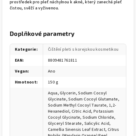
prostředek pro pleť náchylnou k akné, který zanechá pleť
čistou, svěží a vyživenou.
Doplňkové parametry
Kategorie
:
Čištění pleti s korejskou kosmetikou
EAN
:
8809481761811
Vegan
:
Ano
Hmotnost
:
150 g
Aqua, Glycerin, Sodium Cocoyl
Glycinate, Sodium Cocoyl Glutamate,
Sodium Methyl Cocoyl Taurate, 1,2-
Hexanediol, Citric Acid, Potassium
Cocoyl Glycinate, Sodium Chloride,
Glyceryl Stearate, Salicylic Acid,
Camellia Sinensis Leaf Extract, Citrus
Nobilis (Mandarin Orange) Peel