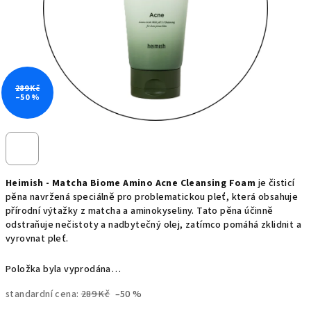
289 Kč
–50 %
Heimish - Matcha Biome Amino Acne Cleansing Foam
je čisticí
pěna navržená speciálně pro problematickou pleť, která obsahuje
přírodní výtažky z matcha a aminokyseliny. Tato pěna účinně
odstraňuje nečistoty a nadbytečný olej, zatímco pomáhá zklidnit a
vyrovnat pleť.
Položka byla vyprodána…
standardní cena:
289 Kč
–50 %