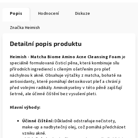
Popis
Hodnocení
Diskuze
Značka
Heimish
Detailní popis produktu
Heimish - Matcha Biome Amino Acne Cleansing Foam
je
speciálně formulovaná čisticí pěna, která kombinuje sílu
přírodních ingrediencí s cíleným ošetřením pro pleť
náchylnou k akné. Obsahuje výtažky z matcha, bohaté na
antioxidanty, které pomáhají detoxikovat pleť a chrání ji
před volnými radikály. Aminokyseliny v této pěně zajišťují
šetrné, ale účinné čištění bez vysušení pleti.
Hlavní výhody:
Účinné čištění:
Důkladně odstraňuje nečistoty,
make-up a nadbytečný olej, což pomáhá předcházet
vzniku akné.