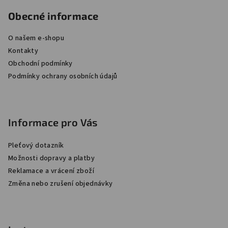
á
á
Obecné informace
p
d
a
a
O našem e-shopu
c
t
Kontakty
í
í
p
Obchodní podmínky
r
Podmínky ochrany osobních údajů
v
k
y
Informace pro Vás
v
ý
p
Pleťový dotazník
i
Možnosti dopravy a platby
s
Reklamace a vrácení zboží
u
Změna nebo zrušení objednávky