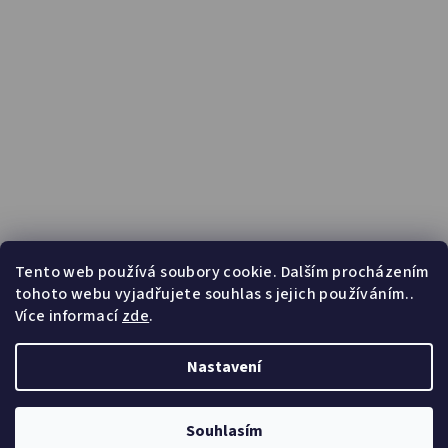
Tento web používá soubory cookie. Dalším procházením
tohoto webu vyjadřujete souhlas s jejich používáním..
Více informací
zde
.
Nastavení
Copyright 2026
HibisBeauty
. Všechna práva vyhrazena.
Upravit nastavení cookies
Souhlasím