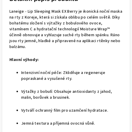
Laneige - Lip Sleeping Mask EX Berry je ikonická noční maska
na rty z Koreje, která si získala oblibu po celém světě. Díky
bohatému složení s výtažky z bobulového ovoce,
vitamínem C a hydratační technologií Moisture Wrap™
účinně obnovuje a vyhlazuje suché rty během spánku. Ráno
jsou rty jemné, hladké a připravené na aplikaci rtěnky nebo
balzámu.
Hlavní výhody:
Intenzivní noční péče: Zklidňuje a regeneruje
popraskané a vysušené rty.
Výtažky z bobulí: Obsahuje antioxidanty z jahod,
malin, borůvek a brusinek.
Vytváří ochranný film pro uzamčení hydratace.
Jemná textura a příjemná ovocná vůně.