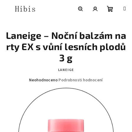
Přejít
na
obsah
Nákupní
Hledat
Přihlášení
Laneige – Noční balzám na
košík
rty EX s vůní lesních plodů
3 g
LANEIGE
Průměrné
Neohodnoceno
Podrobnosti hodnocení
hodnocení
produktu
je
0,0
z
5
hvězdiček.