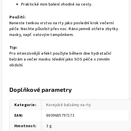
Praktické mini balení vhodné na cesty.
Použití:
Naneste tenkou vrstvu na rty jako poslední krok večerní
péče. Nechte působit přes noc. Ráno jemně otřete zbytky
masky, např. vatovým tampónkem.
Tip:
Pro intenzivnější efekt použijte během dne hydratační
balzám a večer masku. Ideální jako SOS péče v zimním
období.
Doplňkové parametry
Kategorie
:
Korejské balzámy na rty
EAN
:
8809685797173
Hmotnost
:
3 g