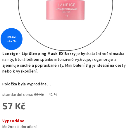
99 Kč
–42 %
Laneige - Lip Sleeping Mask EX Berry
je hydratační noční maska
na rty, která během spánku intenzivně vyživuje, regeneruje a
zjemňuje suché a popraskané rty. Mini balení 3 g je ideální na cesty
nebo k vyzkoušení.
Položka byla vyprodána…
standardní cena:
99 Kč
–42 %
57 Kč
Měrná
Vyprodáno
cena:
Možnosti doručení