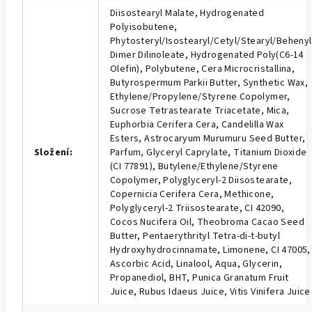
Diisostearyl Malate, Hydrogenated
Polyisobutene,
Phytosteryl/Isostearyl/Cetyl/Stearyl/Behenyl
Dimer Dilinoleate, Hydrogenated Poly(C6-14
Olefin), Polybutene, Cera Microcristallina,
Butyrospermum Parkii Butter, Synthetic Wax,
Ethylene/Propylene/Styrene Copolymer,
Sucrose Tetrastearate Triacetate, Mica,
Euphorbia Cerifera Cera, Candelilla Wax
Esters, Astrocaryum Murumuru Seed Butter,
Složení
:
Parfum, Glyceryl Caprylate, Titanium Dioxide
(CI 77891), Butylene/Ethylene/Styrene
Copolymer, Polyglyceryl-2 Diisostearate,
Copernicia Cerifera Cera, Methicone,
Polyglyceryl-2 Triisostearate, CI 42090,
Cocos Nucifera Oil, Theobroma Cacao Seed
Butter, Pentaerythrityl Tetra-di-t-butyl
Hydroxyhydrocinnamate, Limonene, CI 47005,
Ascorbic Acid, Linalool, Aqua, Glycerin,
Propanediol, BHT, Punica Granatum Fruit
Juice, Rubus Idaeus Juice, Vitis Vinifera Juice