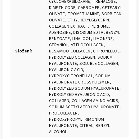
CYCLOHEXASILOXANE, TREHALOSE,
DIMETHICONE, CARBOMER, CETEARYL
OLIVATE, TROMETHAMINE, SORBITAN
OLIVATE, ETHYLHEXYLGLYCERIN,
COLLAGEN EXTRACT, PERFUME,
ADENOSINE, DISODIUM EDTA, BENZYL
BENZOATE, LINALOOL, LIMONENE,
GERANIOL, ATELOCOLLAGEN,
Složení
:
DESAMIDO COLLAGEN, CITRONELLOL,
HYDROLYZED COLLAGEN, SODIUM
HYALURONATE, SOLUBLE COLLAGEN,
HYALURONIC ACID,
HYDROXYCITRONELLAL, SODIUM
HYALURONATE CROSSPOLYMER,
HYDROLYZED SODIUM HYALURONATE,
HYDROLYZED HYALURONIC ACID,
COLLAGEN, COLLAGEN AMINO ACIDS,
SODIUM ACETYLATED HYALURONATE,
PROCOLLAGEN,
HYDROXYPROPYLTRIMONIUM
HYALURONATE, CITRAL, BENZYL
ALCOHOL.