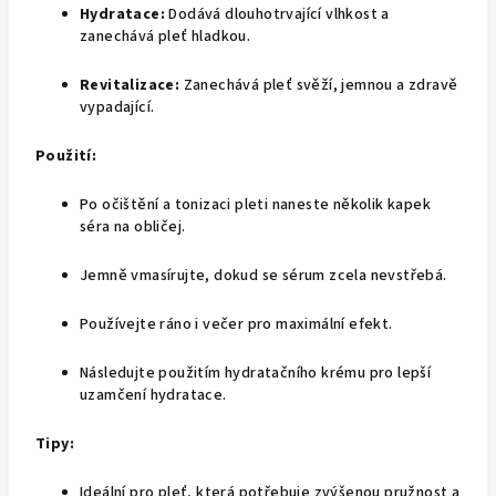
Hydratace:
Dodává dlouhotrvající vlhkost a
zanechává pleť hladkou.
Revitalizace:
Zanechává pleť svěží, jemnou a zdravě
vypadající.
Použití:
Po očištění a tonizaci pleti naneste několik kapek
séra na obličej.
Jemně vmasírujte, dokud se sérum zcela nevstřebá.
Používejte ráno i večer pro maximální efekt.
Následujte použitím hydratačního krému pro lepší
uzamčení hydratace.
Tipy:
Ideální pro pleť, která potřebuje zvýšenou pružnost a