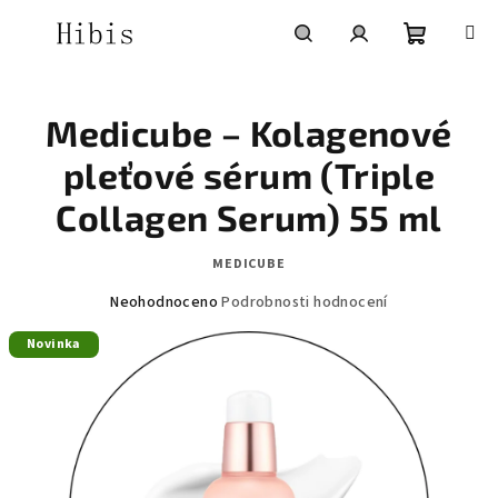
Přejít
na
obsah
Nákupní
Hledat
Přihlášení
Medicube – Kolagenové
košík
pleťové sérum (Triple
Collagen Serum) 55 ml
MEDICUBE
Průměrné
Neohodnoceno
Podrobnosti hodnocení
hodnocení
Novinka
produktu
je
0,0
z
5
hvězdiček.