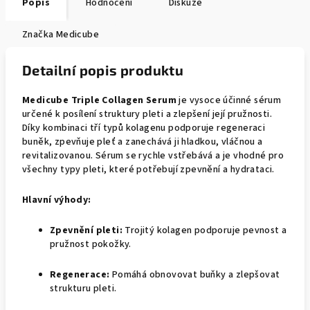
Popis
Hodnocení
Diskuze
Značka
Medicube
Detailní popis produktu
Medicube Triple Collagen Serum
je vysoce účinné sérum
určené k posílení struktury pleti a zlepšení její pružnosti.
Díky kombinaci tří typů kolagenu podporuje regeneraci
buněk, zpevňuje pleť a zanechává ji hladkou, vláčnou a
revitalizovanou. Sérum se rychle vstřebává a je vhodné pro
všechny typy pleti, které potřebují zpevnění a hydrataci.
Hlavní výhody:
Zpevnění pleti:
Trojitý kolagen podporuje pevnost a
pružnost pokožky.
Regenerace:
Pomáhá obnovovat buňky a zlepšovat
strukturu pleti.