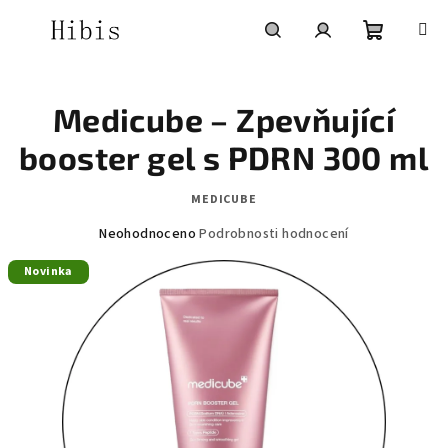
Přejít
na
obsah
Nákupní
Hledat
Přihlášení
Medicube – Zpevňující
košík
booster gel s PDRN 300 ml
MEDICUBE
Průměrné
Neohodnoceno
Podrobnosti hodnocení
hodnocení
Novinka
produktu
je
0,0
z
5
hvězdiček.