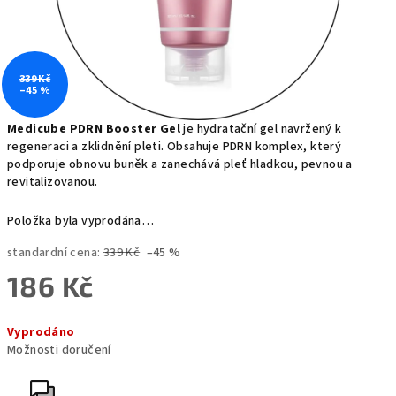
339 Kč
–45 %
Medicube PDRN Booster Gel
je hydratační gel navržený k
regeneraci a zklidnění pleti. Obsahuje PDRN komplex, který
podporuje obnovu buněk a zanechává pleť hladkou, pevnou a
revitalizovanou.
Položka byla vyprodána…
standardní cena:
339 Kč
–45 %
186 Kč
Měrná
Vyprodáno
cena:
Možnosti doručení