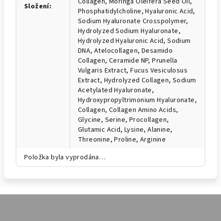
Collagen, Moringa Oleifera Seed Oil,
Složení
:
Phosphatidylcholine, Hyaluronic Acid,
Sodium Hyaluronate Crosspolymer,
Hydrolyzed Sodium Hyaluronate,
Hydrolyzed Hyaluronic Acid, Sodium
DNA, Atelocollagen, Desamido
Collagen, Ceramide NP, Prunella
Vulgaris Extract, Fucus Vesiculosus
Extract, Hydrolyzed Collagen, Sodium
Acetylated Hyaluronate,
Hydroxypropyltrimonium Hyaluronate,
Collagen, Collagen Amino Acids,
Glycine, Serine, Procollagen,
Glutamic Acid, Lysine, Alanine,
Threonine, Proline, Arginine
Položka byla vyprodána…
Z
á