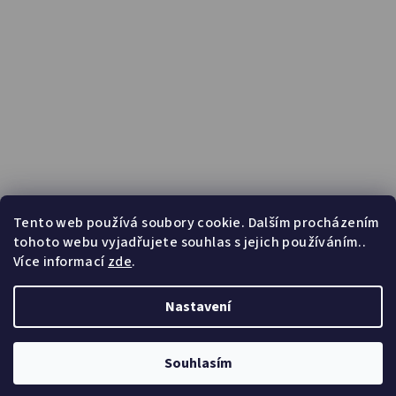
Tento web používá soubory cookie. Dalším procházením
tohoto webu vyjadřujete souhlas s jejich používáním..
Více informací
zde
.
Nastavení
Copyright 2026
HibisBeauty
. Všechna práva vyhrazena.
Upravit nastavení cookies
Souhlasím
Vytvořil Shoptet