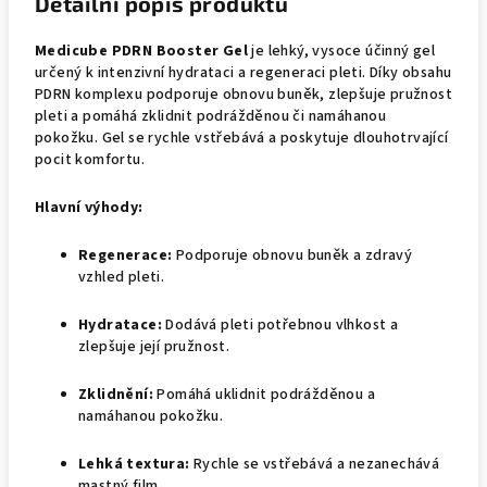
Detailní popis produktu
Medicube PDRN Booster Gel
je lehký, vysoce účinný gel
určený k intenzivní hydrataci a regeneraci pleti. Díky obsahu
PDRN komplexu podporuje obnovu buněk, zlepšuje pružnost
pleti a pomáhá zklidnit podrážděnou či namáhanou
pokožku. Gel se rychle vstřebává a poskytuje dlouhotrvající
pocit komfortu.
Hlavní výhody:
Regenerace:
Podporuje obnovu buněk a zdravý
vzhled pleti.
Hydratace:
Dodává pleti potřebnou vlhkost a
zlepšuje její pružnost.
Zklidnění:
Pomáhá uklidnit podrážděnou a
namáhanou pokožku.
Lehká textura:
Rychle se vstřebává a nezanechává
mastný film.