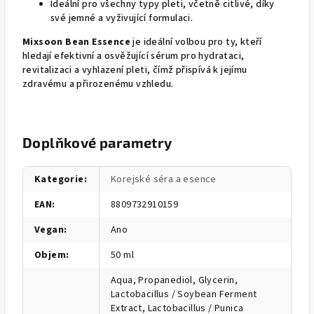
Ideální pro všechny typy pleti, včetně citlivé, díky
své jemné a vyživující formulaci.
Mixsoon Bean Essence
je ideální volbou pro ty, kteří
hledají efektivní a osvěžující sérum pro hydrataci,
revitalizaci a vyhlazení pleti, čímž přispívá k jejímu
zdravému a přirozenému vzhledu.
Doplňkové parametry
Kategorie
:
Korejské séra a esence
EAN
:
8809732910159
Vegan
:
Ano
Objem
:
50 ml
Aqua, Propanediol, Glycerin,
Lactobacillus / Soybean Ferment
Extract, Lactobacillus / Punica