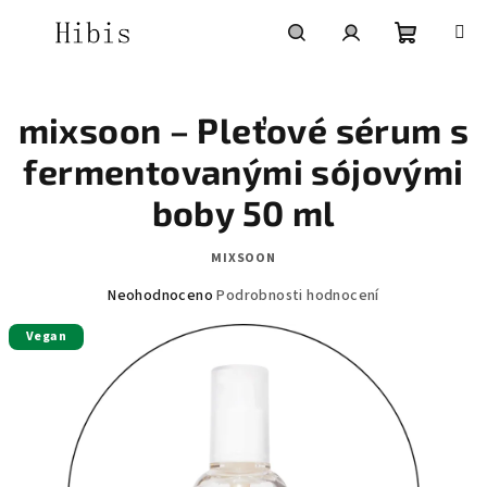
Přejít
na
obsah
Nákupní
Hledat
Přihlášení
mixsoon – Pleťové sérum s
košík
fermentovanými sójovými
boby 50 ml
MIXSOON
Průměrné
Neohodnoceno
Podrobnosti hodnocení
hodnocení
Vegan
produktu
je
0,0
z
5
hvězdiček.