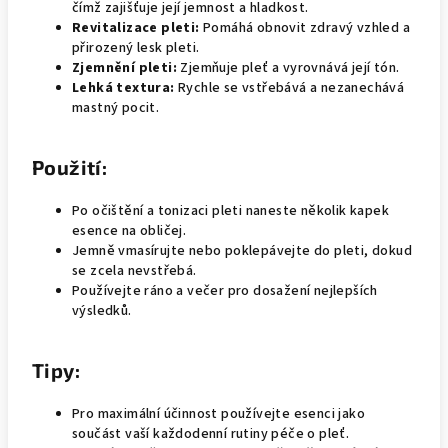
čímž zajišťuje její jemnost a hladkost.
Revitalizace pleti:
Pomáhá obnovit zdravý vzhled a
přirozený lesk pleti.
Zjemnění pleti:
Zjemňuje pleť a vyrovnává její tón.
Lehká textura:
Rychle se vstřebává a nezanechává
mastný pocit.
Použití:
Po očištění a tonizaci pleti naneste několik kapek
esence na obličej.
Jemně vmasírujte nebo poklepávejte do pleti, dokud
se zcela nevstřebá.
Používejte ráno a večer pro dosažení nejlepších
výsledků.
Tipy:
Pro maximální účinnost používejte esenci jako
součást vaší každodenní rutiny péče o pleť.