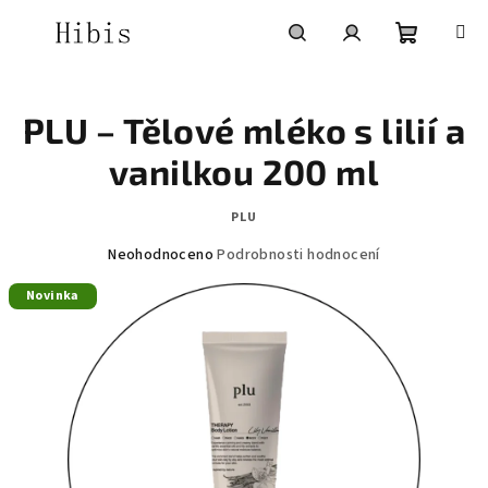
Přejít
na
obsah
Nákupní
Hledat
Přihlášení
PLU – Tělové mléko s lilií a
košík
vanilkou 200 ml
PLU
Průměrné
Neohodnoceno
Podrobnosti hodnocení
hodnocení
Novinka
produktu
je
0,0
z
5
hvězdiček.