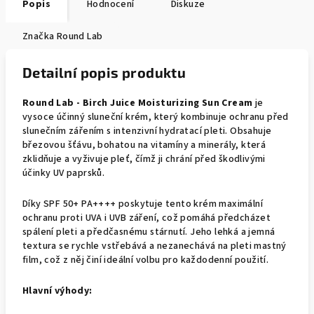
Popis
Hodnocení
Diskuze
Značka
Round Lab
Detailní popis produktu
Round Lab - Birch Juice Moisturizing Sun Cream
je
vysoce účinný sluneční krém, který kombinuje ochranu před
slunečním zářením s intenzivní hydratací pleti. Obsahuje
březovou šťávu, bohatou na vitamíny a minerály, která
zklidňuje a vyživuje pleť, čímž ji chrání před škodlivými
účinky UV paprsků.
Díky SPF 50+ PA++++ poskytuje tento krém maximální
ochranu proti UVA i UVB záření, což pomáhá předcházet
spálení pleti a předčasnému stárnutí. Jeho lehká a jemná
textura se rychle vstřebává a nezanechává na pleti mastný
film, což z něj činí ideální volbu pro každodenní použití.
Hlavní výhody: