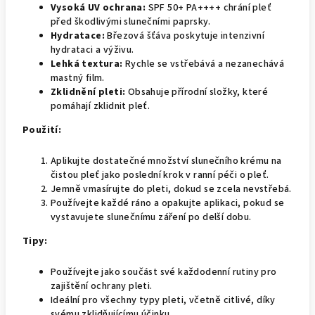
Vysoká UV ochrana:
SPF 50+ PA++++ chrání pleť
před škodlivými slunečními paprsky.
Hydratace:
Březová šťáva poskytuje intenzivní
hydrataci a výživu.
Lehká textura:
Rychle se vstřebává a nezanechává
mastný film.
Zklidnění pleti:
Obsahuje přírodní složky, které
pomáhají zklidnit pleť.
Použití:
Aplikujte dostatečné množství slunečního krému na
čistou pleť jako poslední krok v ranní péči o pleť.
Jemně vmasírujte do pleti, dokud se zcela nevstřebá.
Používejte každé ráno a opakujte aplikaci, pokud se
vystavujete slunečnímu záření po delší dobu.
Tipy:
Používejte jako součást své každodenní rutiny pro
zajištění ochrany pleti.
Ideální pro všechny typy pleti, včetně citlivé, díky
svému zklidňujícímu účinku.