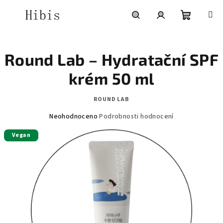
Přejít
na
obsah
Nákupní
Hledat
Přihlášení
Round Lab – Hydratační SPF
košík
krém 50 ml
ROUND LAB
Průměrné
Neohodnoceno
Podrobnosti hodnocení
hodnocení
Vegan
produktu
je
0,0
z
5
hvězdiček.