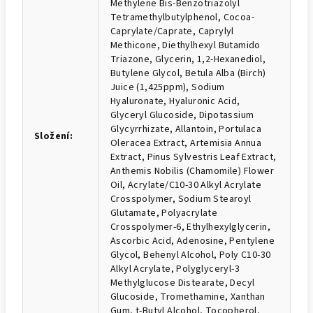
Methylene Bis-Benzotriazolyl
Tetramethylbutylphenol, Cocoa-
Caprylate/Caprate, Caprylyl
Methicone, Diethylhexyl Butamido
Triazone, Glycerin, 1,2-Hexanediol,
Butylene Glycol, Betula Alba (Birch)
Juice (1,425ppm), Sodium
Hyaluronate, Hyaluronic Acid,
Glyceryl Glucoside, Dipotassium
Glycyrrhizate, Allantoin, Portulaca
Složení
:
Oleracea Extract, Artemisia Annua
Extract, Pinus Sylvestris Leaf Extract,
Anthemis Nobilis (Chamomile) Flower
Oil, Acrylate/C10-30 Alkyl Acrylate
Crosspolymer, Sodium Stearoyl
Glutamate, Polyacrylate
Crosspolymer-6, Ethylhexylglycerin,
Ascorbic Acid, Adenosine, Pentylene
Glycol, Behenyl Alcohol, Poly C10-30
Alkyl Acrylate, Polyglyceryl-3
Methylglucose Distearate, Decyl
Glucoside, Tromethamine, Xanthan
Gum, t-Butyl Alcohol, Tocopherol,