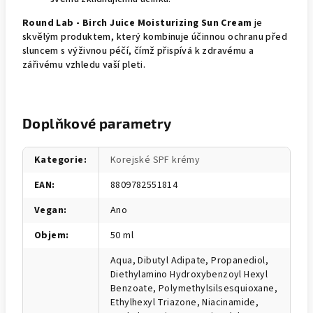
Round Lab - Birch Juice Moisturizing Sun Cream
je
skvělým produktem, který kombinuje účinnou ochranu před
sluncem s výživnou péčí, čímž přispívá k zdravému a
zářivému vzhledu vaší pleti.
Doplňkové parametry
Kategorie
:
Korejské SPF krémy
EAN
:
8809782551814
Vegan
:
Ano
Objem
:
50 ml
Aqua, Dibutyl Adipate, Propanediol,
Diethylamino Hydroxybenzoyl Hexyl
Benzoate, Polymethylsilsesquioxane,
Ethylhexyl Triazone, Niacinamide,