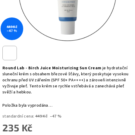
449 Kč
–47 %
Round Lab - Birch Juice Moisturizing Sun Cream
je hydratační
sluneční krém s obsahem březové šťávy, který poskytuje vysokou
ochranu před UV zářením (SPF 50+ PA++++) a zároveň intenzivně
vyživuje pleť. Tento krém se rychle vstřebává a zanechává pleť
svěží a hebkou.
Položka byla vyprodána…
standardní cena:
449 Kč
–47 %
235 Kč