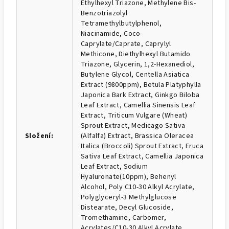
Ethylhexyl Triazone, Methylene Bis-
Benzotriazolyl
Tetramethylbutylphenol,
Niacinamide, Coco-
Caprylate/Caprate, Caprylyl
Methicone, Diethylhexyl Butamido
Triazone, Glycerin, 1,2-Hexanediol,
Butylene Glycol, Centella Asiatica
Extract (9800ppm), Betula Platyphylla
Japonica Bark Extract, Ginkgo Biloba
Leaf Extract, Camellia Sinensis Leaf
Extract, Triticum Vulgare (Wheat)
Sprout Extract, Medicago Sativa
Složení
:
(Alfalfa) Extract, Brassica Oleracea
Italica (Broccoli) Sprout Extract, Eruca
Sativa Leaf Extract, Camellia Japonica
Leaf Extract, Sodium
Hyaluronate(10ppm), Behenyl
Alcohol, Poly C10-30 Alkyl Acrylate,
Polyglyceryl-3 Methylglucose
Distearate, Decyl Glucoside,
Tromethamine, Carbomer,
Acrylates/C10-30 Alkyl Acrylate