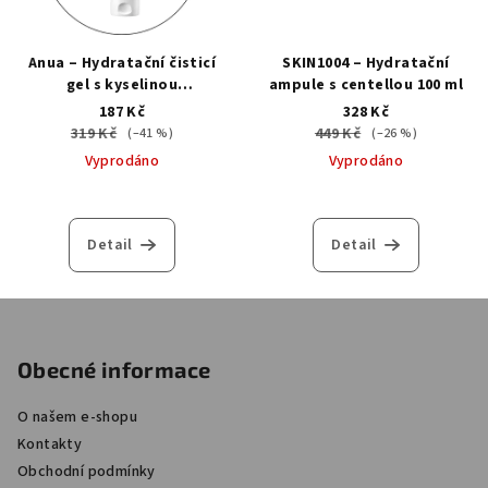
Anua – Hydratační čisticí
SKIN1004 – Hydratační
gel s kyselinou
ampule s centellou 100 ml
hyaluronovou 150 ml
187 Kč
328 Kč
319 Kč
449 Kč
(–41 %)
(–26 %)
Vyprodáno
Vyprodáno
Detail
Detail
Z
á
Obecné informace
p
a
O našem e-shopu
t
Kontakty
í
Obchodní podmínky