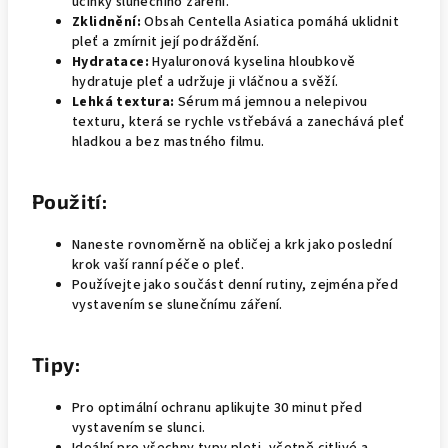
účinky slunečního záření.
Zklidnění:
Obsah Centella Asiatica pomáhá uklidnit
pleť a zmírnit její podráždění.
Hydratace:
Hyaluronová kyselina hloubkově
hydratuje pleť a udržuje ji vláčnou a svěží.
Lehká textura:
Sérum má jemnou a nelepivou
texturu, která se rychle vstřebává a zanechává pleť
hladkou a bez mastného filmu.
Použití:
Naneste rovnoměrně na obličej a krk jako poslední
krok vaší ranní péče o pleť.
Používejte jako součást denní rutiny, zejména před
vystavením se slunečnímu záření.
Tipy:
Pro optimální ochranu aplikujte 30 minut před
vystavením se slunci.