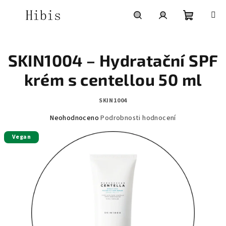
Přejít
na
obsah
Nákupní
Hledat
Přihlášení
SKIN1004 – Hydratační SPF
košík
krém s centellou 50 ml
SKIN1004
Průměrné
Neohodnoceno
Podrobnosti hodnocení
hodnocení
Vegan
produktu
je
0,0
z
5
hvězdiček.