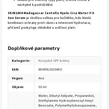
Ideální pro všechny typy pleti, včetně citlivé a
náchylné k podráždění.
SKIN1004 Madagascar Centella Hyalu-Cica Water-Fit
Sun Serum
je skvělou volbou pro každého, kdo hledá
kombinaci ochrany proti slunci a intenzivní hydratace,
přičemž poskytuje zklidnění a svěžest pleti.
Doplňkové parametry
Kategorie
:
Korejské SPF krémy
EAN
:
8809913830450
Vegan
:
Ano
Objem
:
50 ml
Water, Dibutyl Adipate, Propanediol,
Diethylamino Hydroxybenzoyl Hexyl
Benzoate, Polymethylsilsesquioxane,