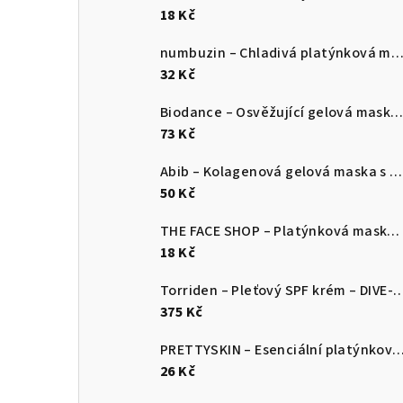
18 Kč
numbuzin – Chladivá platýnková maska – No.4 Icy Soothing Sheet Mask 27 ml /
32 Kč
Biodance – Osvěžující gelová maska na obličej s mořským řasami 34 g / 1 
73 Kč
Abib – Kolagenová gelová maska s výtažkem růže Jericho 35 g / 1 ks
50 Kč
THE FACE SHOP – Platýnková maska s borůvkovým extraktem 20 g / 1 ks
18 Kč
Torriden – Pleťový SPF krém – DIV
375 Kč
PRETTYSKIN – Esenciální platýnková maska – Rýže 2
26 Kč