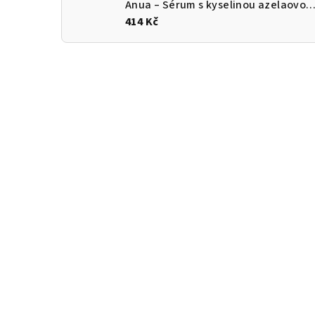
Anua – Sérum s kyselinou azelaovou a kyselinou hyaluronovou
414 Kč