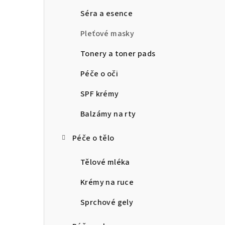
n
Séra a esence
n
Pleťové masky
í
Tonery a toner pads
p
Péče o oči
a
SPF krémy
n
Balzámy na rty
e
Péče o tělo
l
Tělové mléka
Krémy na ruce
Sprchové gely