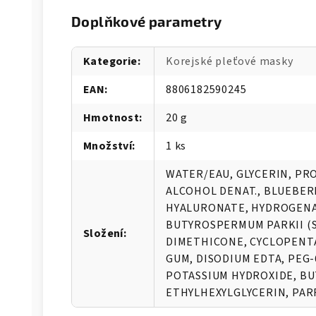
Doplňkové parametry
Kategorie
:
Korejské pleťové masky
EAN
:
8806182590245
Hmotnost
:
20 g
Množství
:
1 ks
WATER/EAU, GLYCERIN, PR
ALCOHOL DENAT., BLUEBER
HYALURONATE, HYDROGENAT
BUTYROSPERMUM PARKII (S
Složení
:
DIMETHICONE, CYCLOPENT
GUM, DISODIUM EDTA, PEG
POTASSIUM HYDROXIDE, BU
ETHYLHEXYLGLYCERIN, PA