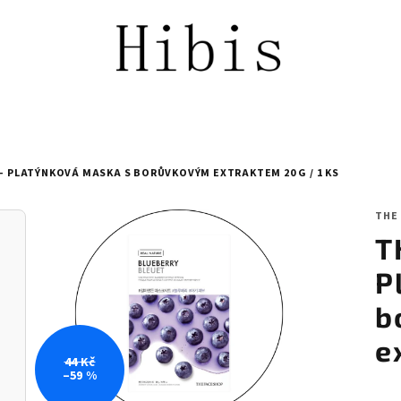
– PLATÝNKOVÁ MASKA S BORŮVKOVÝM EXTRAKTEM 20 G / 1 KS
THE
T
P
b
e
44 Kč
–59 %