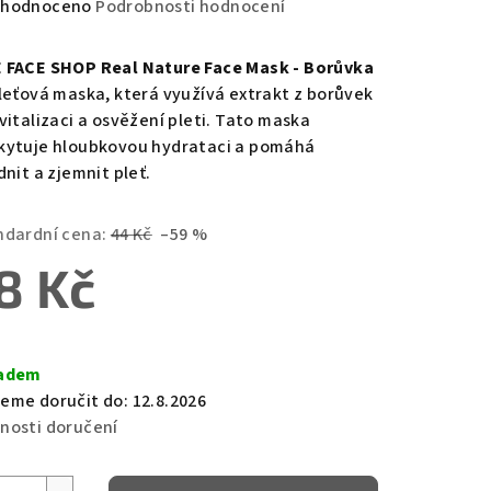
měrné
hodnoceno
Podrobnosti hodnocení
nocení
duktu
 FACE SHOP Real Nature Face Mask - Borůvka
pleťová maska, která využívá extrakt z borůvek
evitalizaci a osvěžení pleti. Tato maska
kytuje hloubkovou hydrataci a pomáhá
dnit a zjemnit pleť.
zdiček.
ndardní cena:
44 Kč
–59 %
8 Kč
ná
a:
adem
eme doručit do:
12.8.2026
nosti doručení