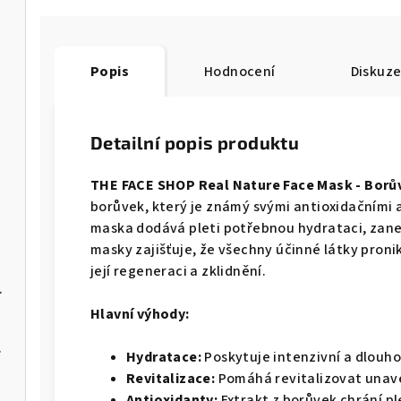
 1 ks
Popis
Hodnocení
Diskuz
ks
Detailní popis produktu
THE FACE SHOP Real Nature Face Mask - Borů
borůvek, který je známý svými antioxidačními a
maska dodává pleti potřebnou hydrataci, zanec
masky zajišťuje, že všechny účinné látky pron
její regeneraci a zklidnění.
E-IN 60 ml
Hlavní výhody:
3 g / 1 ks
Hydratace:
Poskytuje intenzivní a dlouhot
Revitalizace:
Pomáhá revitalizovat unave
Antioxidanty:
Extrakt z borůvek chrání pl