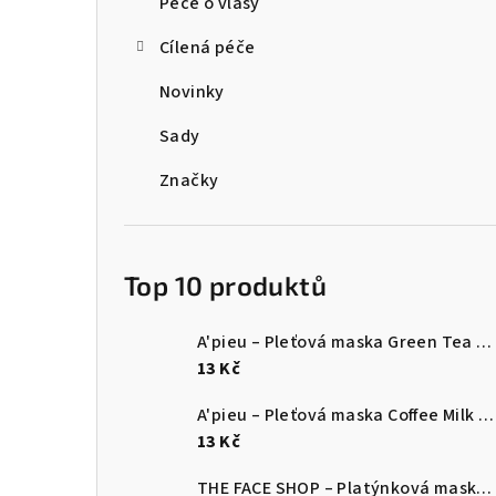
Péče o vlasy
Cílená péče
Novinky
Sady
Značky
Top 10 produktů
A'pieu – Pleťová maska Green Tea Milk One-Pack 21 g / 1 ks
13 Kč
A'pieu – Pleťová maska Coffee Milk One-Pack 21 g / 1 ks
13 Kč
THE FACE SHOP – Platýnková maska s okurkovým extraktem 20 g / 1 ks