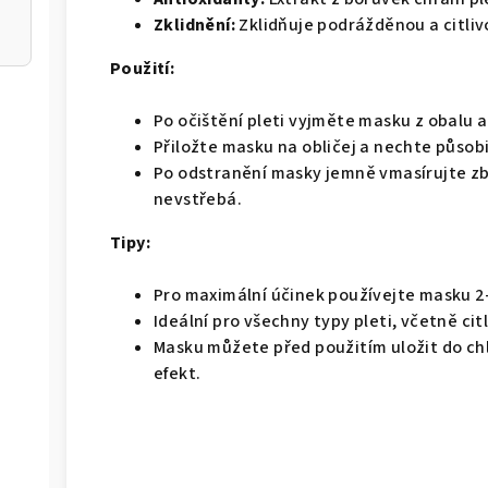
 30 ml
Zklidnění:
Zklidňuje podrážděnou a citliv
Použití:
Po očištění pleti vyjměte masku z obalu a
Přiložte masku na obličej a nechte působi
Po odstranění masky jemně vmasírujte zby
nevstřebá.
Tipy:
Pro maximální účinek používejte masku 2
Ideální pro všechny typy pleti, včetně citl
Masku můžete před použitím uložit do chl
efekt.