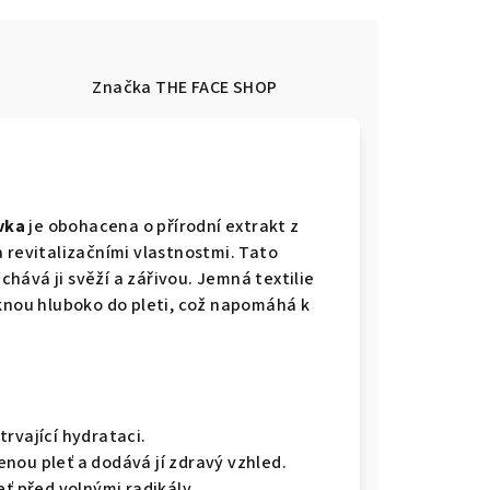
e
Značka
THE FACE SHOP
vka
je obohacena o přírodní extrakt z
 revitalizačními vlastnostmi. Tato
hává ji svěží a zářivou. Jemná textilie
iknou hluboko do pleti, což napomáhá k
rvající hydrataci.
nou pleť a dodává jí zdravý vzhled.
eť před volnými radikály.