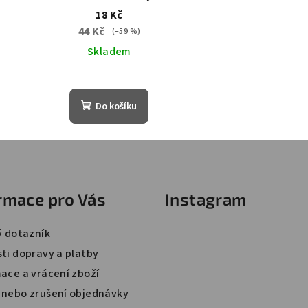
extraktem 20 g / 1 ks
18 Kč
44 Kč
(–59 %)
Skladem
Do košíku
rmace pro Vás
Instagram
ý dotazník
ti dopravy a platby
ace a vrácení zboží
nebo zrušení objednávky