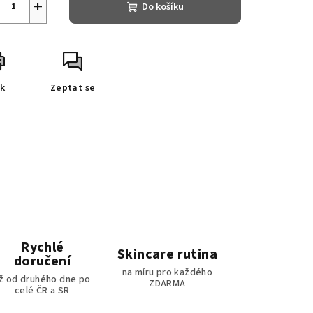
+
Do košíku
sk
Zeptat se
Rychlé
Skincare rutina
doručení
na míru pro každého
iž od druhého dne po
ZDARMA
celé ČR a SR