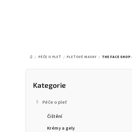
Přejít
na
obsah
/
PÉČE O PLEŤ
/
PLEŤOVÉ MASKY
/
THE FACE SHOP 
DOMŮ
P
o
Kategorie
Přeskočit
kategorie
s
Péče o pleť
t
Čištění
r
a
Krémy a gely